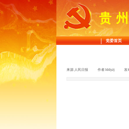
贵
党委首页
来源:
人民日报
|
作者:
lddyzj
|
发