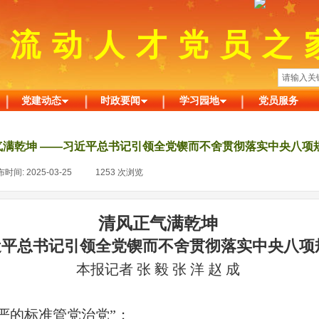
州流动人才党员之
党建动态
时政要闻
学习园地
党员服务
气满乾坤 ——习近平总书记引领全党锲而不舍贯彻落实中央八项
布时间:
2025-03-25
|
1253
次浏览
|
清风正气满乾坤
近平总书记引领全党锲而不舍贯彻落实中央八项
本报记者 张 毅 张 洋 赵 成
严的标准管党治党”；