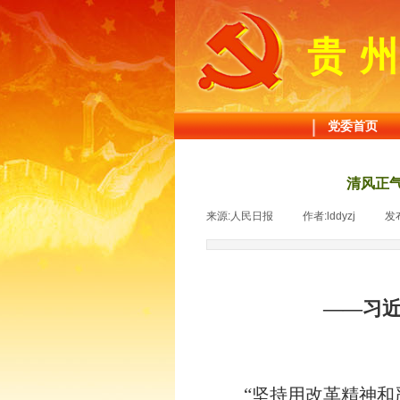
贵
党委首页
清风正
来源:
人民日报
|
作者:
lddyzj
|
发
——习
“
坚持用改革精神和