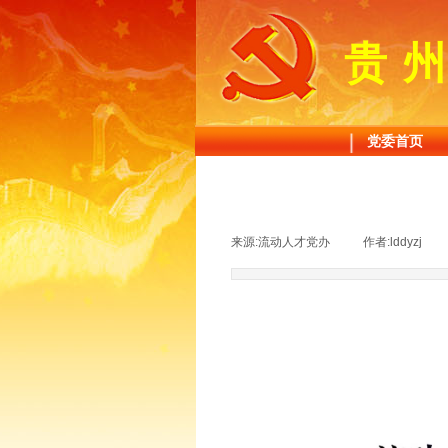
贵
党委首页
来源:
流动人才党办
|
作者:
lddyzj
|