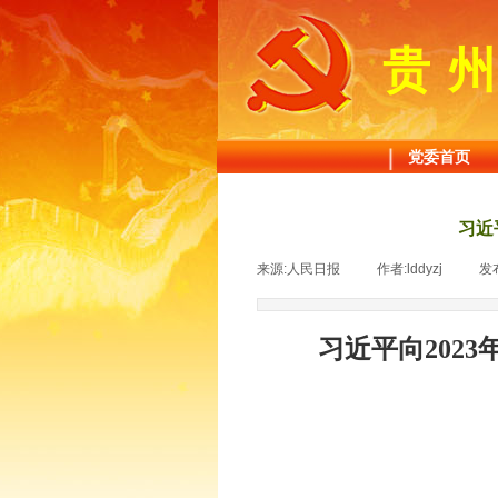
贵
党委首页
习近
来源:
人民日报
|
作者:
lddyzj
|
发
习近平向202