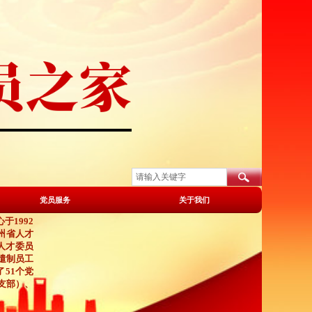
党员服务
关于我们
于1992
州省人才
人才委员
遣制
员工
了51个党
支部）、