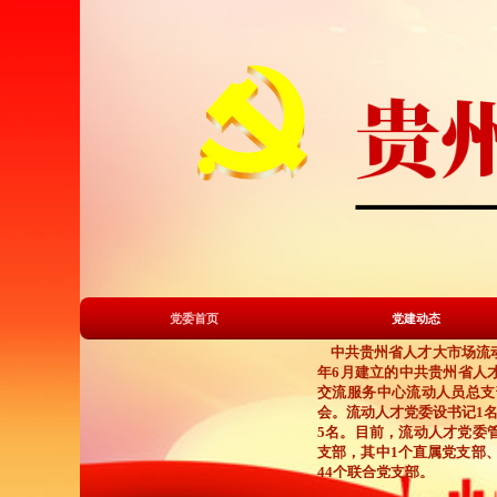
党委首页
党建动态
中共贵州省人才大市场流
年6月建立
的
中共贵州省人
交流服务中心
流动人员
总支
会。
流动人才党委设
书记1
5名
。目前，
流动人才党委
支部
，
其中1个直属
党
支部
44
个
联合
党
支部。