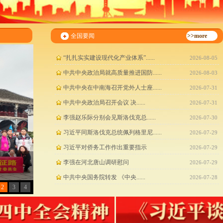
时政要闻
全国要闻
>>more
“扎扎实实建设现代化产业体系”......
2026-08-05
中共中央政治局就高质量推进国防......
2026-08-03
中共中央在中南海召开党外人士座......
2026-07-31
​中共中央政治局召开会议 决......
2026-07-31
​李强赵乐际分别会见斯洛伐克总......
2026-07-30
习近平同斯洛伐克总统佩列格里尼......
2026-07-29
习近平对侨务工作作出重要指示
2026-07-29
李强在河北唐山调研慰问
2026-07-29
​中共中央国务院转发 《中央......
2026-07-28