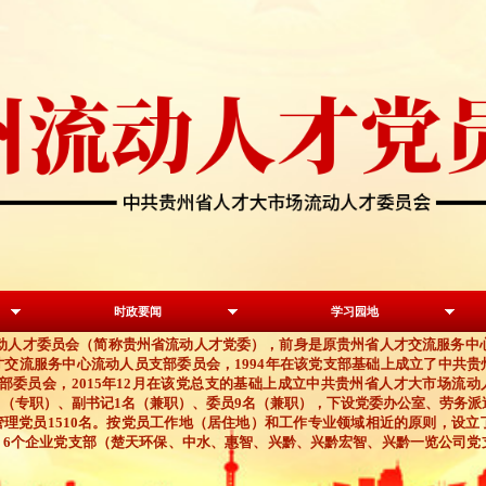
时政要闻
学习园地
动人才委员会（简称贵州省流动人才党委），
前身是原
贵州省人才交流服务中心
才交流服务中心流动人员支部
委员会，
1994年在该
党
支部基础上成立了中共贵
部
委员会
，
2015年12月在该党总支的基础上成
立中共贵州省人才大市场流动
名
（专职）
、副书记1名
（兼职）
、委员9名
（兼职）
，下设党委办公室
、劳务派
管理党员
1510
名。
按
党员
工作地（居住地）和工作专业领域相近
的原则
，设
立
、
6个企业
党
支部（楚天环保、中水、惠智、
兴黔、
兴黔宏智、兴黔一览
公司党